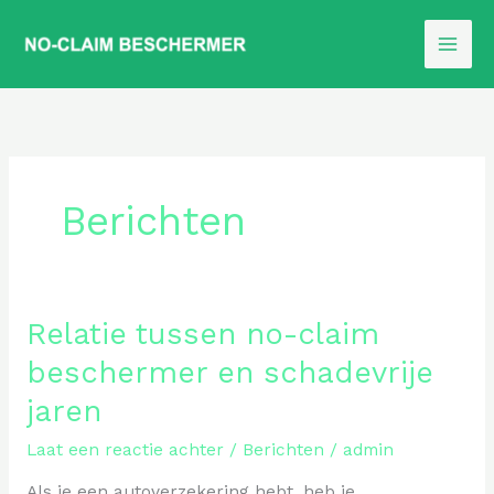
Ga
naar
de
inhoud
Berichten
Relatie tussen no-claim
beschermer en schadevrije
jaren
Laat een reactie achter
/
Berichten
/
admin
Als je een autoverzekering hebt, heb je