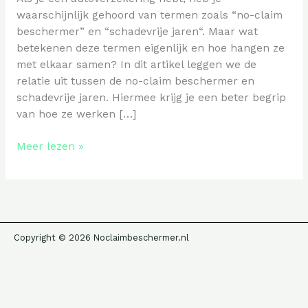
waarschijnlijk gehoord van termen zoals “no-claim
beschermer” en “schadevrije jaren“. Maar wat
betekenen deze termen eigenlijk en hoe hangen ze
met elkaar samen? In dit artikel leggen we de
relatie uit tussen de no-claim beschermer en
schadevrije jaren. Hiermee krijg je een beter begrip
van hoe ze werken […]
Relatie
Meer lezen »
tussen
no-
claim
beschermer
en
Copyright © 2026 Noclaimbeschermer.nl
schadevrije
jaren